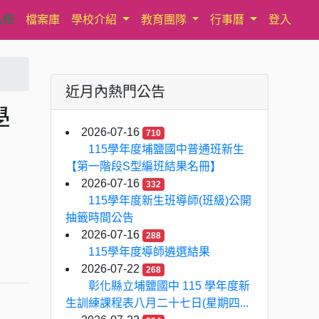
系統
檔案庫
學校介紹
教育團隊
行事曆
登入
近月內熱門公告
學
2026-07-16
710
」
115學年度埔鹽國中普通班新生
【第一階段S型編班結果名冊】
2026-07-16
332
115學年度新生班導師(班級)公開
抽籤時間公告
2026-07-16
288
115學年度導師遴選結果
2026-07-22
268
彰化縣立埔鹽國中 115 學年度新
生訓練課程表八月二十七日(星期四...