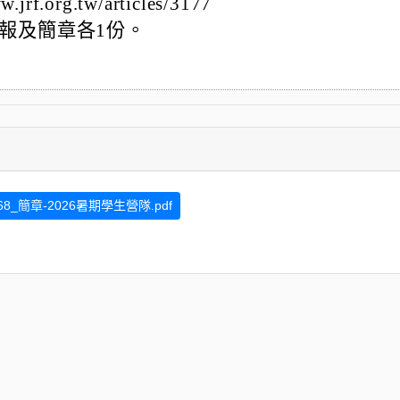
f.org.tw/articles/3177
報及簡章各1份。
068_簡章-2026暑期學生營隊.pdf