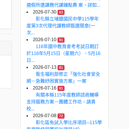
適假所遺課務代課鐘點費 案，詳如...
2026-07-30
83
彰化縣立埔鹽國民中學115學年
度第3次代理代課教師甄選簡章(一
次...
2026-07-10
81
116年國中教育會考考試日期訂
於116年5月15日（星期六）、5月16
日...
2026-07-13
81
衛生福利部修正「強化社會安全
網－急難紓困實施方案」一案
2026-07-16
81
有關本縣115年度教師諮商輔導
支持服務方案－團體工作坊，請貴
校...
2026-07-08
72
彰化區免試入學比序項目─115學