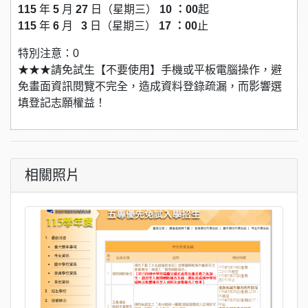
115
年
5
月
27
日（星期三）
10 ：00
起
115
年
6
月
3
日（星期三）
17 ：00
止
特別注意：0
★★★請免試生【不要使用】手機或平板電腦操作，避
免畫面資訊閱覽不完全，造成資料登錄疏漏，而影響選
填登記志願權益！
相關照片