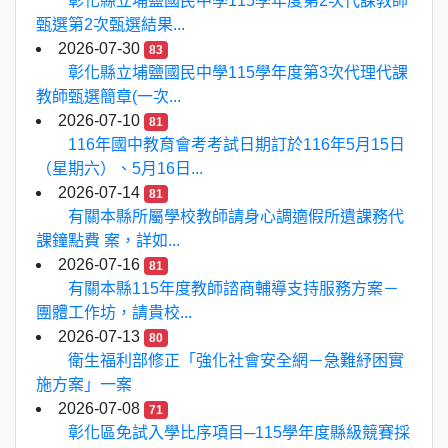
彰化縣立埔鹽國民中學115學年度第2次代課教師
甄選第2次甄選結果...
2026-07-30
83
彰化縣立埔鹽國民中學115學年度第3次代理代課
教師甄選簡章(一次...
2026-07-10
81
116年國中教育會考考試日期訂於116年5月15日
（星期六）、5月16日...
2026-07-14
81
有關本縣所屬學校教師請身心調適假所遺課務代
課鐘點費 案，詳如...
2026-07-16
81
有關本縣115年度教師諮商輔導支持服務方案－
團體工作坊，請貴校...
2026-07-13
80
衛生福利部修正「強化社會安全網－急難紓困實
施方案」一案
2026-07-08
71
彰化區免試入學比序項目─115學年度縣級競賽採