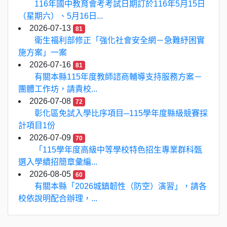
116年國中教育會考考試日期訂於116年5月15日
（星期六）、5月16日...
2026-07-13
81
衛生福利部修正「強化社會安全網－急難紓困實
施方案」一案
2026-07-16
81
有關本縣115年度教師諮商輔導支持服務方案－
團體工作坊，請貴校...
2026-07-08
72
彰化區免試入學比序項目─115學年度縣級競賽採
計項目1份
2026-07-09
70
「115學年度高級中等學校特色招生專業群科甄
選入學續招簡章彙編...
2026-08-05
60
有關本縣「2026城鎮韌性（防空）演習」，請各
校依說明配合辦理，...