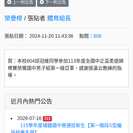
上一則公告
下一則公告
榮譽榜
/ 張貼者
體育組長
張貼日期： 2024-11-20 11:43:36 點閱：
606
賀：本校804邱冠維同學參加113年度全國中正盃柔道錦
標賽榮獲國中男子組第一級亞軍，感謝張瀛云教練的指
導。
近月內熱門公告
2026-07-16
723
115學年度埔鹽國中普通班新生【第一階段S型編
班結果名冊】