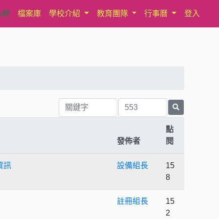
系統
檔案庫
學校介紹
教育團隊
行事曆
登入
點
發佈者
閱
資訊
設備組長
15
8
註冊組長
15
2