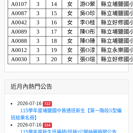
A0107
3
14
女
游O縈
縣立埔鹽國
A0087
3
15
女
吳O珍
縣立埔鹽國
A0042
3
16
女
李O桂
縣立好修國
A0089
3
17
女
陳O彤
縣立埔鹽國
A0088
3
18
女
陳O臻
縣立埔鹽國
A0012
3
19
女
張O淳
縣立永樂國
A0030
3
20
女
張O瑄
縣立好修國
近月內熱門公告
2026-07-16
722
115學年度埔鹽國中普通班新生【第一階段S型編
班結果名冊】
2026-07-16
334
115學年度新生班導師(班級)公開抽籤時間公告