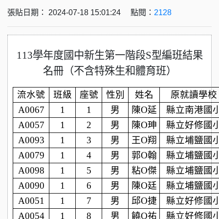
張貼日期： 2024-07-18 15:01:24 點閱：
2128
113
學年度國中新生第一階段S型編班結果
名冊（不含特殊生和體育班）
流水號
班級
座號
性別
姓名
原就讀學校
A0067
1
1
男
陳O延
縣立南港國
A0057
1
2
男
陳O珅
縣立好修國
A0093
1
3
男
王O翔
縣立埔鹽國
A0079
1
4
男
郭O翰
縣立埔鹽國
A0098
1
5
男
粘O傑
縣立埔鹽國
A0090
1
6
男
陳O廷
縣立埔鹽國
A0051
1
7
男
邱O捷
縣立好修國
A0054
1
8
男
饒O祐
縣立好修國