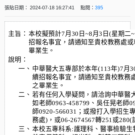
張貼日期： 2024-07-18 16:27:41 點閱：
395
主旨：
本校擬預計7月30日~8月3日(星期
招報名事宜，請通知至貴校教務處或
畢業生。
說明：
一、
中華醫大五專部於本年(113年)7月
續招報名事宜，請通知至貴校教務
之畢業生。
二、
若有任何入學疑問，請洽詢中華醫
如老師0963-458799、吳任晃老師09
師0920-566031；或撥打入學招生專線
務處)，或06-2674567轉251或280
三、
本校五專科系:護理科、醫事檢驗生