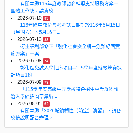
有關本縣115年度教師諮商輔導支持服務方案－
團體工作坊，請貴校...
2026-07-10
83
116年國中教育會考考試日期訂於116年5月15日
（星期六）、5月16日...
2026-07-13
83
衛生福利部修正「強化社會安全網－急難紓困實
施方案」一案
2026-07-08
74
彰化區免試入學比序項目─115學年度縣級競賽採
計項目1份
2026-07-09
73
「115學年度高級中等學校特色招生專業群科甄
選入學續招簡章彙編...
2026-08-05
62
有關本縣「2026城鎮韌性（防空）演習」，請各
校依說明配合辦理，...