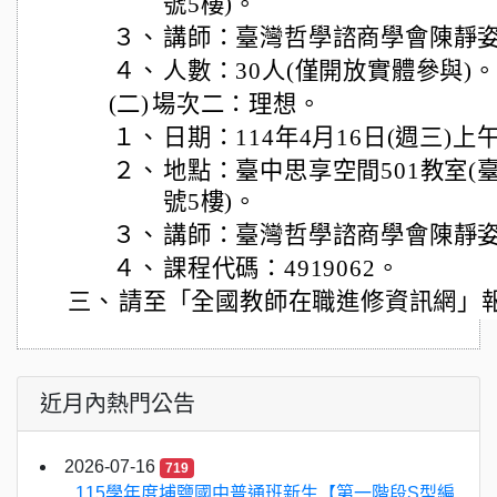
號5樓)。
３、
講師：臺灣哲學諮商學會陳靜
４、
人數：30人(僅開放實體參與)。
(二)
場次二：理想。
１、
日期：114年4月16日(週三)上
２、
地點：臺中思享空間501教室(
號5樓)。
３、
講師：臺灣哲學諮商學會陳靜
４、
課程代碼：4919062。
三、
請至「全國教師在職進修資訊網」
近月內熱門公告
2026-07-16
719
115學年度埔鹽國中普通班新生【第一階段S型編