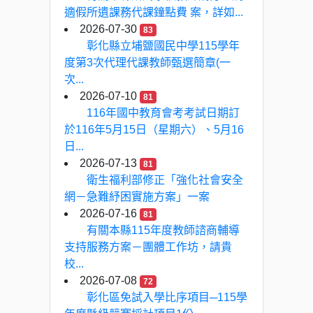
適假所遺課務代課鐘點費 案，詳如...
2026-07-30
83
彰化縣立埔鹽國民中學115學年
度第3次代理代課教師甄選簡章(一
次...
2026-07-10
81
116年國中教育會考考試日期訂
於116年5月15日（星期六）、5月16
日...
2026-07-13
81
衛生福利部修正「強化社會安全
網－急難紓困實施方案」一案
2026-07-16
81
有關本縣115年度教師諮商輔導
支持服務方案－團體工作坊，請貴
校...
2026-07-08
72
彰化區免試入學比序項目─115學