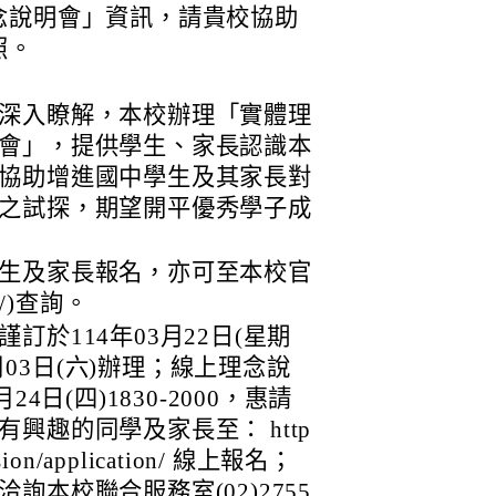
念說明會」資訊，請貴校協助
照。
深入瞭解，本校辦理「實體理
會」，提供學生、家長認識本
協助增進國中學生及其家長對
之試探，期望開平優秀學子成
生及家長報名，亦可至本校官
.tw/)查詢。
於114年03月22日(星期
5月03日(六)辦理；線上理念說
4日(四)1830-2000，惠請
興趣的同學及家長至： http
ission/application/ 線上報名；
本校聯合服務室(02)2755