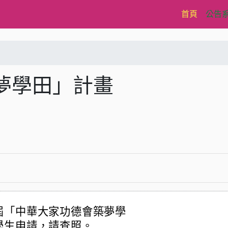
(current)
首頁
公告
夢學田」計畫
屆「中華大家功德會築夢學
學生申請，請查照。