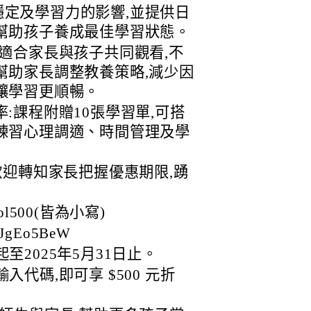
定及學習力的影響,並提供日
幫助孩子養成最佳學習狀態。
程適合家長與孩子共同觀看,不
幫助家長調整教養策略,減少因
讓學習更順暢。
:課程附贈10張學習單,可搭
練習心理調適、時間管理及學
歡迎轉知家長把握優惠期限,踴
l500(皆為小寫)
/JgEo5BeW
至2025年5月31日止。
代碼,即可享 $500 元折