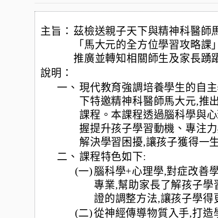
主旨：
茲檢送親子天下與精神科醫師
「馬大元的全方位學習攻略課」
推廣並轉知相關師生及家長踴躍
說明：
一、
現代教育強調培養學生的自主
下特邀精神科醫師馬大元,推
課程。本課程透過腦科學與心
握提升孩子學習動機、專注力
解決學習困擾,讓孩子獲得一
二、
課程特色如下:
(一)
腦科學+心理學,對症改善
專業,幫助家長了解孩子學
證的調整方法,讓孩子學得
(二)
從神經傳導物質入手,打造