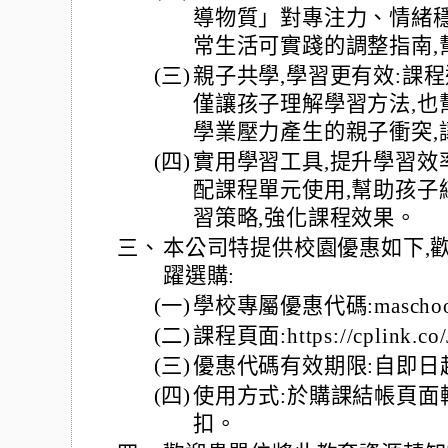
導物質」對專注力、情緒穩
常生活可實踐的調整指南,
(三)
親子共學,學習更有效:課
僅讓孩子理解學習方法,也
學業壓力產生的親子衝突,
(四)
實用學習工具,提升學習效率
配課程單元使用,幫助孩子
習策略,強化課程效果。
三、
本公司特提供校園優惠如下,
躍選購:
(一)
學校專屬優惠代碼:maschoo
(二)
課程頁面:https://cplink.co
(三)
優惠代碼有效期限:自即日起
(四)
使用方式:於購課結帳頁面輸入
扣。