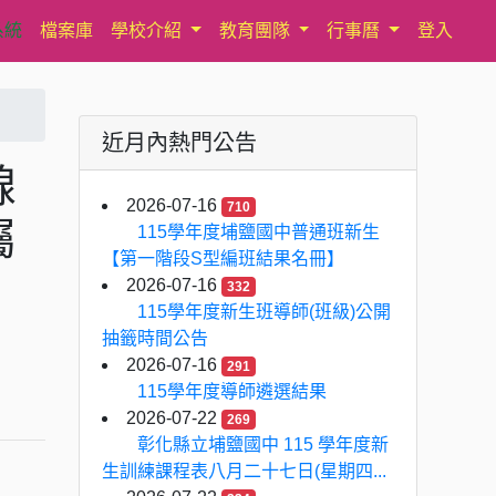
系統
檔案庫
學校介紹
教育團隊
行事曆
登入
近月內熱門公告
線
2026-07-16
710
屬
115學年度埔鹽國中普通班新生
【第一階段S型編班結果名冊】
2026-07-16
332
115學年度新生班導師(班級)公開
抽籤時間公告
2026-07-16
291
115學年度導師遴選結果
2026-07-22
269
彰化縣立埔鹽國中 115 學年度新
生訓練課程表八月二十七日(星期四...