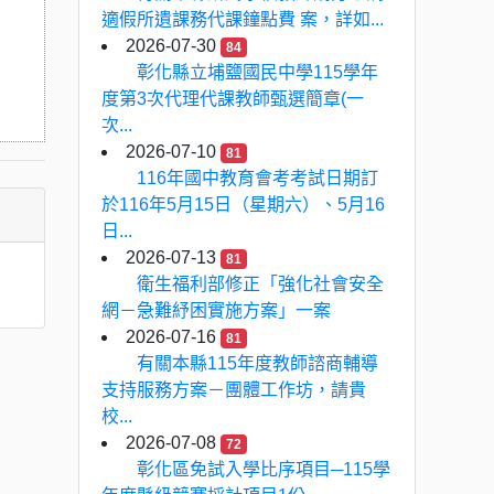
適假所遺課務代課鐘點費 案，詳如...
2026-07-30
84
彰化縣立埔鹽國民中學115學年
度第3次代理代課教師甄選簡章(一
次...
2026-07-10
81
116年國中教育會考考試日期訂
於116年5月15日（星期六）、5月16
日...
2026-07-13
81
衛生福利部修正「強化社會安全
網－急難紓困實施方案」一案
2026-07-16
81
有關本縣115年度教師諮商輔導
支持服務方案－團體工作坊，請貴
校...
2026-07-08
72
彰化區免試入學比序項目─115學