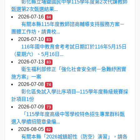
彰化縣立埔鹽國民中學115學年度第2次代課教師
甄選第2次甄選結果...
2026-07-16
84
有關本縣115年度教師諮商輔導支持服務方案－
團體工作坊，請貴校...
2026-07-10
83
116年國中教育會考考試日期訂於116年5月15日
（星期六）、5月16日...
2026-07-13
83
衛生福利部修正「強化社會安全網－急難紓困實
施方案」一案
2026-07-08
74
彰化區免試入學比序項目─115學年度縣級競賽採
計項目1份
2026-07-09
73
「115學年度高級中等學校特色招生專業群科甄
選入學續招簡章彙編...
2026-08-05
62
有關本縣「2026城鎮韌性（防空）演習」，請各