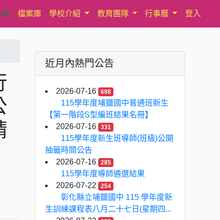
系統
檔案庫
學校介紹
教育團隊
行事曆
登入
近月內熱門公告
行
2026-07-16
698
公
115學年度埔鹽國中普通班新生
【第一階段S型編班結果名冊】
請
2026-07-16
331
115學年度新生班導師(班級)公開
抽籤時間公告
2026-07-16
285
115學年度導師遴選結果
2026-07-22
254
彰化縣立埔鹽國中 115 學年度新
生訓練課程表八月二十七日(星期四...