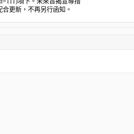
nlist?uid=111)項下。未來旨揭宣導措
配合更新，不再另行函知。