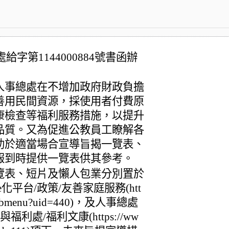
給字第1144000884號書函辦
人事總處在不增加政府財政負擔
善用民間資源，採使用者付費原
康檢查等福利服務措施，以提升
品質。又為促進公教員工瞭解各
助於適當場合宣導旨揭一覽表、
報到時提供一覽表供其參考。
覽表、短片及懶人包業分別置於
平台/政策/友善家庭服務(htt
er/submenu?uid=440)，及人事總處
利處/福利文康(https://ww