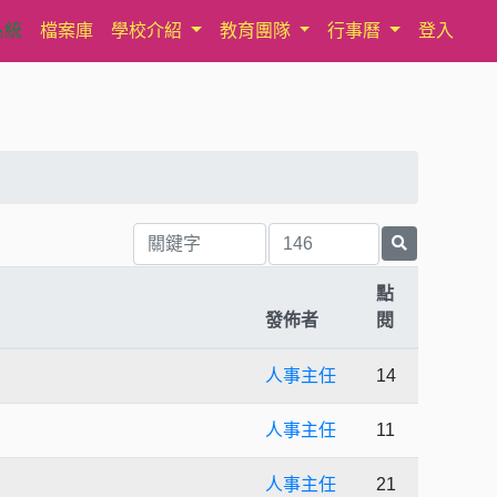
系統
檔案庫
學校介紹
教育團隊
行事曆
登入
點
發佈者
閱
人事主任
14
人事主任
11
人事主任
21