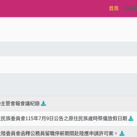
(current)
首頁
公告
730主管會報會議紀錄
民族委員會115年7月9日公告之原住民族歲時祭儀放假日期
大陸委員會函釋公務員留職停薪期間赴陸應申請許可案。