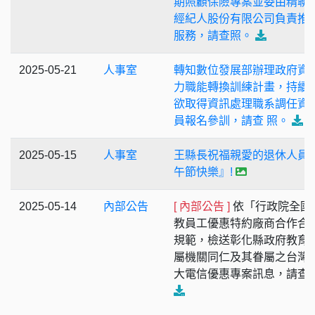
期照顧保險專案並委由精聯
經紀⼈股份有限公司負責推
服務，請查照。
2025-05-21
人事室
轉知數位發展部辦理政府資
力職能轉換訓練計畫，持續
欲取得資訊處理職系調任資
員報名參訓，請查 照。
2025-05-15
人事室
王縣長祝福親愛的退休人員
午節快樂』!
2025-05-14
內部公告
[ 內部公告 ]
依「行政院全國
教員工優惠特約廠商合作合
規範，檢送彰化縣政府教育
屬機關同仁及其眷屬之台灣
大電信優惠專案訊息，請查