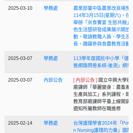
2025-03-10
學務處
農業部臺中區農業改良場預
114年3月15日(星期六)，在
舉辦「米食饗宴 生態共融」
色生活暨研發成果展示開放
動，敬請教職人員、學生及
長，踴躍參與食農教育活動
2025-03-07
學務處
113學年度國民中小學「健
進網路問卷系統-後測」網址
2025-03-07
內部公告
[ 內部公告 ]
國立中興大學辦
磨課師「華麗變身：農畜產
生產與加工」系列課程，即
教育部磨課師平臺上線開課
週知所屬教師在職進修
2025-02-14
學務處
台灣護理學會2024年「Power
n Nursing護理的力量」國