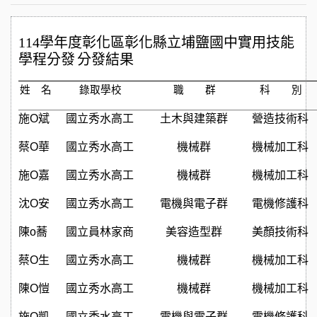
114
學年度彰化區彰化縣⽴埔鹽國中實⽤技能
學程分發
分發結果
姓 名
錄取學校
職 群
科 別
施O斌
國⽴秀⽔⾼⼯
⼟⽊與建築群
營造技術科
蔡O華
國⽴秀⽔⾼⼯
機械群
機械加⼯科
施O嘉
國⽴秀⽔⾼⼯
機械群
機械加⼯科
沈O安
國⽴秀⽔⾼⼯
電機與電⼦群
電機修護科
陳o蕎
國⽴員林家商
美容造型群
美顏技術科
蔡O⽣
國⽴秀⽔⾼⼯
機械群
機械加⼯科
陳O愷
國⽴秀⽔⾼⼯
機械群
機械加⼯科
施O凱
國⽴秀⽔⾼⼯
電機與電⼦群
電機修護科