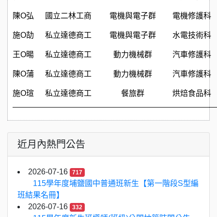
陳O弘
國⽴⼆林⼯商
電機與電⼦群
電機修護科
施O劼
私⽴達德商⼯
電機與電⼦群
⽔電技術科
王O暘
私⽴達德商⼯
動⼒機械群
汽⾞修護科
陳O蒲
私⽴達德商⼯
動⼒機械群
汽⾞修護科
施O瑄
私⽴達德商⼯
餐旅群
烘焙⾷品科
近月內熱門公告
2026-07-16
717
115學年度埔鹽國中普通班新生【第一階段S型編
班結果名冊】
2026-07-16
332