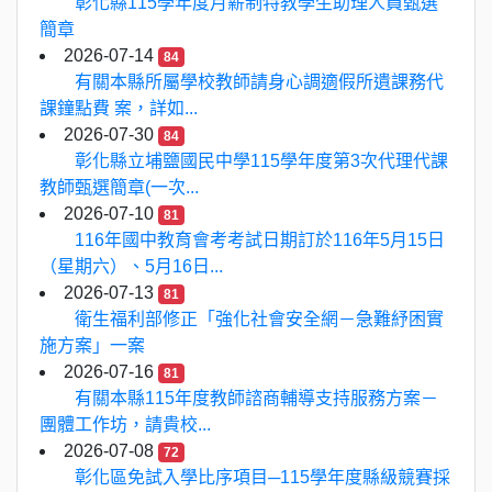
彰化縣115學年度月薪制特教學生助理人員甄選
簡章
2026-07-14
84
有關本縣所屬學校教師請身心調適假所遺課務代
課鐘點費 案，詳如...
2026-07-30
84
彰化縣立埔鹽國民中學115學年度第3次代理代課
教師甄選簡章(一次...
2026-07-10
81
116年國中教育會考考試日期訂於116年5月15日
（星期六）、5月16日...
2026-07-13
81
衛生福利部修正「強化社會安全網－急難紓困實
施方案」一案
2026-07-16
81
有關本縣115年度教師諮商輔導支持服務方案－
團體工作坊，請貴校...
2026-07-08
72
彰化區免試入學比序項目─115學年度縣級競賽採