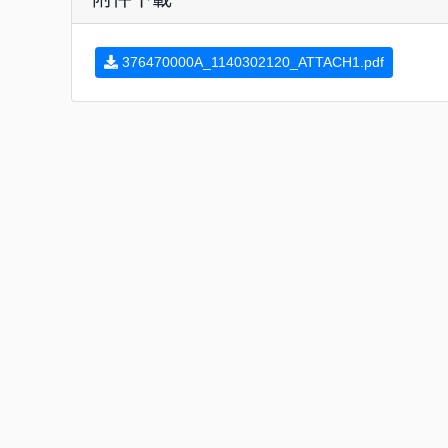
376470000A_1140302120_ATTACH1.pdf