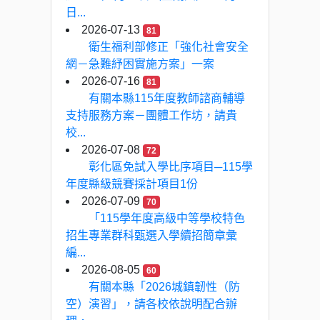
日...
2026-07-13
81
衛生福利部修正「強化社會安全
網－急難紓困實施方案」一案
2026-07-16
81
有關本縣115年度教師諮商輔導
支持服務方案－團體工作坊，請貴
校...
2026-07-08
72
彰化區免試入學比序項目─115學
年度縣級競賽採計項目1份
2026-07-09
70
「115學年度高級中等學校特色
招生專業群科甄選入學續招簡章彙
編...
2026-08-05
60
有關本縣「2026城鎮韌性（防
空）演習」，請各校依說明配合辦