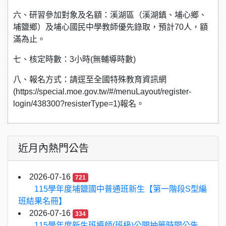
六、研習參加對象及名額：溪湖區（溪湖鎮、埔心鄉、
埔鹽鄉）及埔心國民中學教師優先錄取，預計70人，額
滿為止。
七、核定時數：3小時(無輔導時數)
八、報名方式：請逕至全國特殊教育資訊網
(https://special.moe.gov.tw/#/menuLayout/register-
login/438300?resisterType=1)報名。
近月內熱門公告
2026-07-16
721
115學年度埔鹽國中普通班新生【第一階段S型編
班結果名冊】
2026-07-16
334
115學年度新生班導師(班級)公開抽籤時間公告