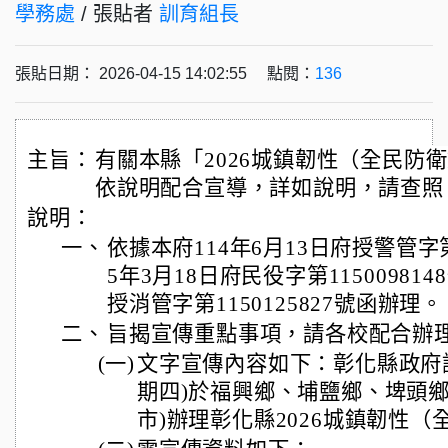
學務處
/ 張貼者
訓育組長
張貼日期： 2026-04-15 14:02:55 點閱：
136
主旨：
有關本縣「2026城鎮韌性（全民防
依說明配合宣導，詳如說明，請查照
說明：
一、
依據本府114年6月13日府授警管字第1
5年3月18日府民役字第115009814
授消管字第1150125827號函辦理。
二、
旨揭宣傳重點事項，請各校配合辦
(一)
文字宣傳內容如下：彰化縣政府謹訂
期四)於福興鄉、埔鹽鄉、埤頭鄉
市)辦理彰化縣2026城鎮韌性