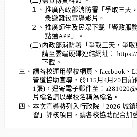
(二)
需宣傳資料如下：
１、
推廣內政部消防署「爭取三天
急避難包宣導影片。
２、
推廣師生及民眾下載「警政服務
點通APP」。
(三)
內政部消防署「爭取三天，爭取
請至雲端硬碟連結網址： https://re
下載。
三、
請各校運用學校網頁、facebook、
管道協助宣導，於115月4月20日
1張)，逕寄電子郵件至：a281020@emai
片檔名請以學校名稱為檔名。
四、
本次宣導將列入行政院「2026 城鎮
習」評核項目，請各校協助配合加