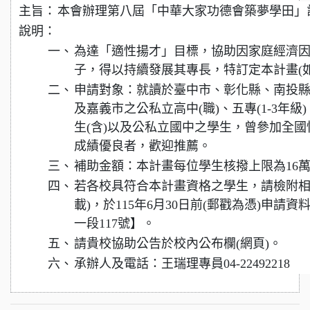
主旨：
本會辦理第八屆「中華大家功德會築夢學田」
說明：
一、
為達「適性揚才」目標，協助因家庭經濟
子，得以持續發展其專長，特訂定本計畫(如
二、
申請對象：就讀於臺中市、彰化縣、南投
及嘉義市之公私立高中(職)、五專(1-3年級
生(含)以及公私立國中之學生，曾參加全
成績優良者，歡迎推薦。
三、
補助金額：本計畫每位學生核撥上限為16
四、
若各校具符合本計畫資格之學生，請檢附相
載)，於115年6月30日前(郵戳為憑)申請
一段117號】。
五、
請貴校協助公告於校內公布欄(網頁)。
六、
承辦人及電話：王瑞理專員04-22492218