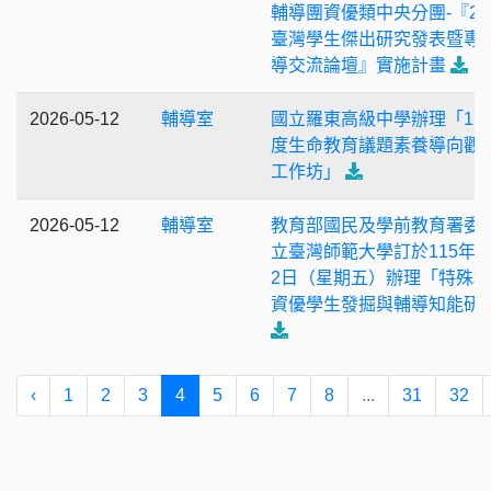
輔導團資優類中央分團-『20
臺灣學生傑出研究發表暨專
導交流論壇』實施計畫
2026-05-12
輔導室
國立羅東高級中學辦理「11
度生命教育議題素養導向觀
工作坊」
2026-05-12
輔導室
教育部國民及學前教育署委
立臺灣師範大學訂於115年6
2日（星期五）辦理「特殊
資優學生發掘與輔導知能研
‹
1
2
3
4
5
6
7
8
...
31
32