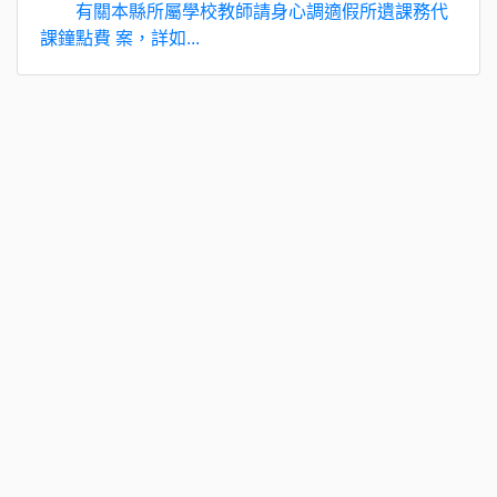
有關本縣所屬學校教師請身心調適假所遺課務代
課鐘點費 案，詳如...