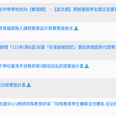
國民中學學術性向【數理類】、【語文類】資賦優異學生鑑定安置
命教育議題融入課程教案設計競賽實施辦法
辦理「115年(第6屆)全國『好漾爺爺奶奶』選拔表揚暨新代間
以下學校臺灣手語教師第3期培訓及認證實施計畫
選分組實施計畫
縣性國中(小)教師特殊教育研習「特殊教育學生輔導支持體系-從