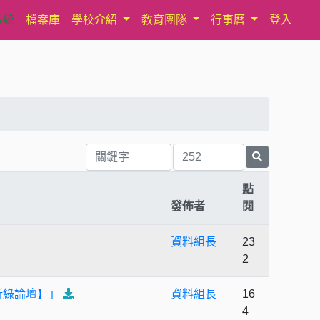
系統
檔案庫
學校介紹
教育團隊
行事曆
登入
點
發佈者
閱
資料組長
23
2
新綠論壇】」
資料組長
16
4