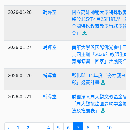
2026-01-28
輔導室
國立高雄師範大學特殊教育
將於115年4月25日辦理「20
全國特殊教育教學實務學術
會」
2026-01-27
輔導室
南華大學與國際佛光會中華
共同主辦「2026年教師生命
育禪修營—回家」活動簡介
2026-01-26
輔導室
彰化縣115年度「夯才藝FU
彩」競賽計畫
2026-01-21
輔導室
財團法人周大觀文教基金會
「周大觀抗癌圓夢助學金頒
法及推薦表」
‹
1
2
...
4
5
6
7
8
9
10
...