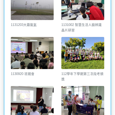
1131203大霧氤氳
1131002 智慧生活人臉辨識
晶片研習
1130920 班親會
112學年下學期第三次段考頒
獎