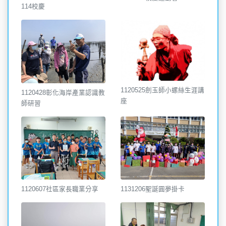
114校慶
1120525劍玉師小螺絲生涯講
1120428彰化海岸產業認識教
座
師研習
1120607社區家長職業分享
1131206聖誕圓夢掛卡